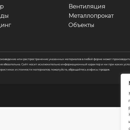
ор
Вентиляция
ады
Металлопрокат
динг
Объекты
роизведение или распространение указанных материалов в любой форме может производить
ия обязательна. Cайт носит исключительно информационный характер и ни при каких усло
еристиках и стоимости материалов, пожалуйста, обращайтесь в офисы продаж.