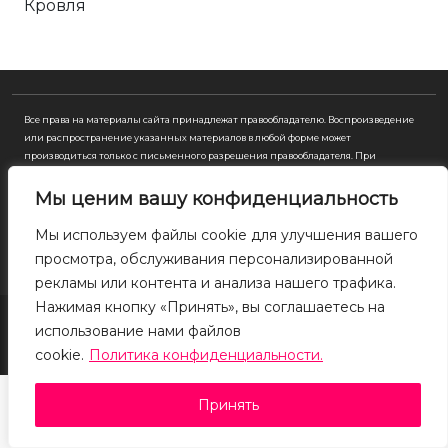
Кровля
Все права на материалы сайта принадлежат правообладателю. Воспроизведение
или распространение указанных материалов в любой форме может
производиться только с письменного разрешения правообладателя. При
использовании ссылка на правообладателя и источник заимствования
обязательна. Cайт носит исключительно информационный характер и ни при
Мы ценим вашу конфиденциальность
каких условиях не является публичной офертой, определяемой положениями ГК
РФ. Для получения подробной информации о наличии, видах, характеристиках и
Мы используем файлы cookie для улучшения вашего
стоимости материалов, пожалуйста, обращайтесь в офисы продаж.
просмотра, обслуживания персонализированной
рекламы или контента и анализа нашего трафика.
Нажимая кнопку «Принять», вы соглашаетесь на
использование нами файлов
© 2026
cookie.
Политика конфиденциальности.
Принять