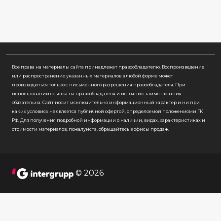
Все права на материалы сайта принадлежат правообладателю. Воспроизведение
или распространение указанных материалов в любой форме может
производиться только с письменного разрешения правообладателя. При
использовании ссылка на правообладателя и источник заимствования
обязательна. Cайт носит исключительно информационный характер и ни при
каких условиях не является публичной офертой, определяемой положениями ГК
РФ. Для получения подробной информации о наличии, видах, характеристиках и
стоимости материалов, пожалуйста, обращайтесь в офисы продаж.
© 2026