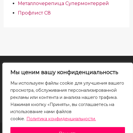
Металлочерепица Супермонтеррей
Профлист С8
Все права на материалы сайта принадлежат правообладателю. Воспроизведение
Мы ценим вашу конфиденциальность
или распространение указанных материалов в любой форме может
производиться только с письменного разрешения правообладателя. При
Мы используем файлы cookie для улучшения вашего
использовании ссылка на правообладателя и источник заимствования
просмотра, обслуживания персонализированной
обязательна. Cайт носит исключительно информационный характер и ни при
рекламы или контента и анализа нашего трафика.
каких условиях не является публичной офертой, определяемой положениями ГК
РФ. Для получения подробной информации о наличии, видах, характеристиках и
Нажимая кнопку «Принять», вы соглашаетесь на
стоимости материалов, пожалуйста, обращайтесь в офисы продаж.
использование нами файлов
cookie.
Политика конфиденциальности.