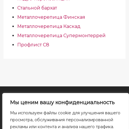
Стальной бархат
Металлочерепица Финская
Металлочерепица Каскад
Металлочерепица Супермонтеррей
Профлист С8
Все права на материалы сайта принадлежат правообладателю. Воспроизведение
Мы ценим вашу конфиденциальность
или распространение указанных материалов в любой форме может
производиться только с письменного разрешения правообладателя. При
Мы используем файлы cookie для улучшения вашего
использовании ссылка на правообладателя и источник заимствования
просмотра, обслуживания персонализированной
обязательна. Cайт носит исключительно информационный характер и ни при
рекламы или контента и анализа нашего трафика.
каких условиях не является публичной офертой, определяемой положениями ГК