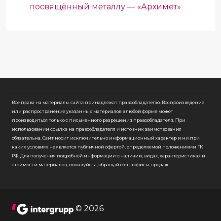
посвящённый металлу — «Архимет»
Все права на материалы сайта принадлежат правообладателю. Воспроизведение
или распространение указанных материалов в любой форме может
производиться только с письменного разрешения правообладателя. При
использовании ссылка на правообладателя и источник заимствования
обязательна. Cайт носит исключительно информационный характер и ни при
каких условиях не является публичной офертой, определяемой положениями ГК
РФ. Для получения подробной информации о наличии, видах, характеристиках и
стоимости материалов, пожалуйста, обращайтесь в офисы продаж.
© 2026