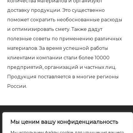
количества материалов и организуют
доставку продукции. Это существенно
поможет сократить необоснованные расходы
и оптимизировать смету. Также дадут
полезные советы по применению различных
материалов. За время успешной работы
клиентами компании стали более 10000
предприятий, организаций и частных лиц.
Продукция поставляется в многие регионы
России.
Все права на материалы сайта принадлежат правообладателю. Воспроизведение
Мы ценим вашу конфиденциальность
или распространение указанных материалов в любой форме может
производиться только с письменного разрешения правообладателя. При
Мы используем файлы cookie для улучшения вашего