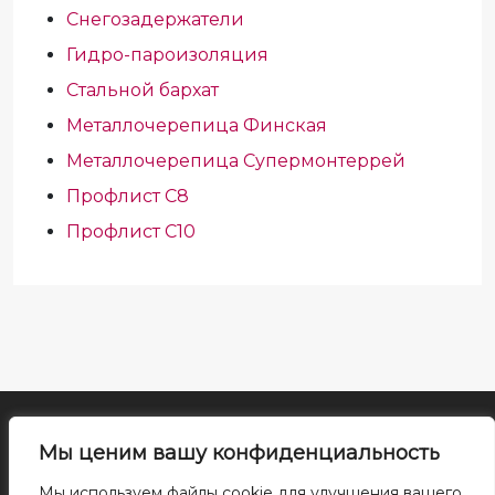
Снегозадержатели
Гидро-пароизоляция
Стальной бархат
Металлочерепица Финская
Металлочерепица Супермонтеррей
Профлист С8
Профлист С10
Все права на материалы сайта принадлежат правообладателю. Воспроизведение
Мы ценим вашу конфиденциальность
или распространение указанных материалов в любой форме может
производиться только с письменного разрешения правообладателя. При
Мы используем файлы cookie для улучшения вашего